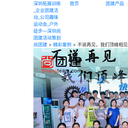
深圳拓展训练
首页
团建产品
_企业团建活
动_公司趣味
运动会_户外
徒步—深圳尚
团建活动策划
尚团建
>
精彩案例
> 不说再见，我们顶峰相见