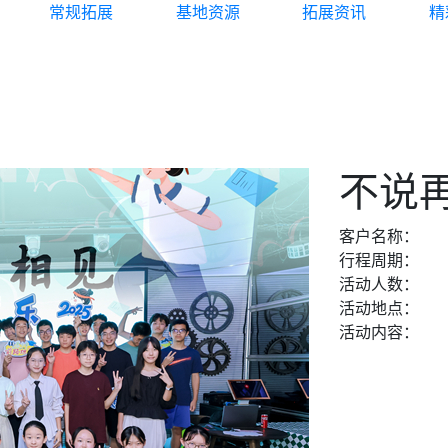
常规拓展
基地资源
拓展资讯
精
不说
客户名称
：
行程周期
：
活动人数
：
活动地点
：
活动内容
：