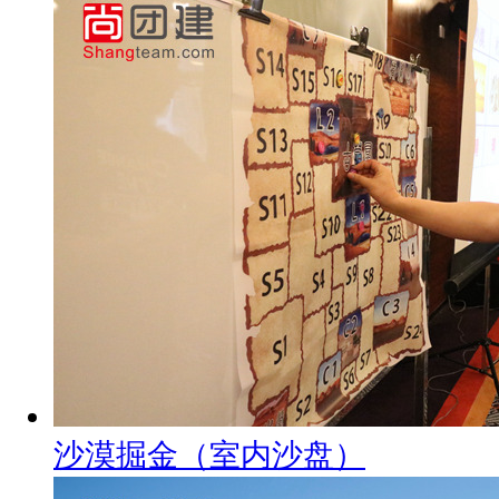
沙漠掘金（室内沙盘）